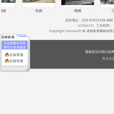
鋼板
角鋼
槽鋼
咨詢電話：028-87622339
移動：
工作時間： 9:
425604193
Copyright chrunsoft ©
成都敬勇鋼鐵有限
感谢您访问我们的
在線客服
久久久
在線客服