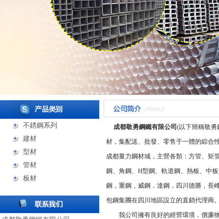
不銹鋼系列
成都敬勇鋼鐵有限公司
(以下簡稱敬勇
建材
材，集配送、批發、零售于一體的綜合性
型材
成都量力鋼材城，主營各類：方管、矩
管材
鋼、角鋼、H型鋼、軌道鋼、熱板、中
板材
鋼，重鋼，威鋼，達鋼，四川德勝，長
包鋼集團在四川地區設立的直銷代理商
我公司擁有良好的經營環境，價廉物