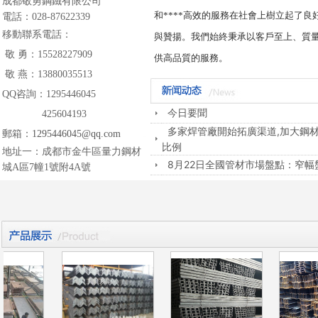
成都敬勇鋼鐵有限公司
和****高效的服務在社會上樹立起了良
電話：
028-87622339
移動聯系電話：
與贊揚。我們始終秉承以客戶至上、質量
敬 勇：15528227909
供高品質的服務。
敬 燕：13880035513
QQ咨詢：1295446045
今日要聞
425604193
多家焊管廠開始拓廣渠道,加大鋼
郵箱：
1295446045@qq.com
比例
地址一：成都市金牛區量力鋼材
8月22日全國管材市場盤點：窄幅
城A區7幢1號附4A號